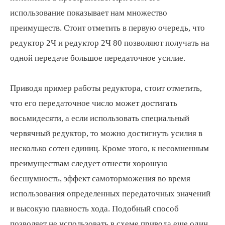
использование показывает нам множество
преимуществ. Стоит отметить в первую очередь, что
Оформите заказ:
редуктор 2Ч и редуктор 2Ч 80 позволяют получать на
+7 960 106-90-84
одной передаче большое передаточное усилие.
+7 (473) 20-20-335
ООО "Русский Редуктор"
Приводя пример работы редуктора, стоит отметить,
г. Воронеж, ул. Чебышева, дом 13
что его передаточное число может достигать
08.00 – 16.40 (пн-пт)
восьмидесяти, а если использовать специальный
червячный редуктор, то можно достигнуть усилия в
несколько сотен единиц. Кроме этого, к несомненным
info@kraning.ru
преимуществам следует отнести хорошую
бесшумность, эффект самоторможения во время
использования определенных передаточных значений
и высокую плавность хода. Подобный способ
позволяет не использовать в схеме привода еще один