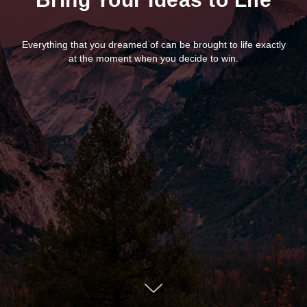
Everything that you dreamed of can be brought to life exactly
at the moment when you decide to win.
Оформите заказ:
+7 960 106-90-84
+7 (473) 20-20-335
ООО "Русский Редуктор"
г. Воронеж, ул. Чебышева, дом 13
08.00 – 16.40 (пн-пт)