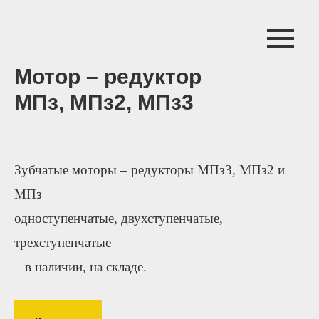
Мотор – редуктор
МПз, МПз2, МПз3
Зубчатые моторы – редукторы МПз3, МПз2 и
МПз
одноступенчатые, двухступенчатые,
трехступенчатые
– в наличии, на складе.