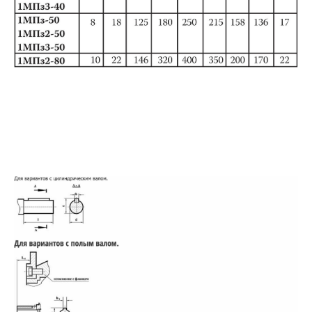
ООО "Русский Редуктор"
г. Воронеж, ул. Чебышева, дом 13
08.00 – 16.40 (пн-пт)
info@kraning.ru
Подобрать редуктор
+7